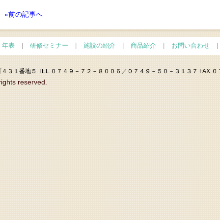
«前の記事へ
・年表
|
研修セミナー
|
施設の紹介
|
商品紹介
|
お問い合わせ
|
４３１番地５ TEL:０７４９－７２－８００６／０７４９－５０－３１３７ FAX:
rights reserved.